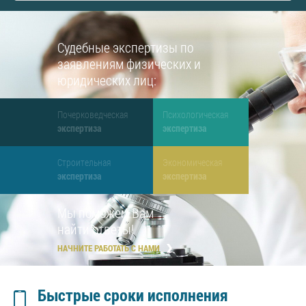
Судебные экспертизы по
заявлениям физических и
юридических лиц:
Почерковедческая
Психологическая
экспертиза
экспертиза
Строительная
Экономическая
экспертиза
экспертиза
Мы поможем Вам
найти ответы!
НАЧНИТЕ РАБОТАТЬ С НАМИ
Быстрые сроки исполнения