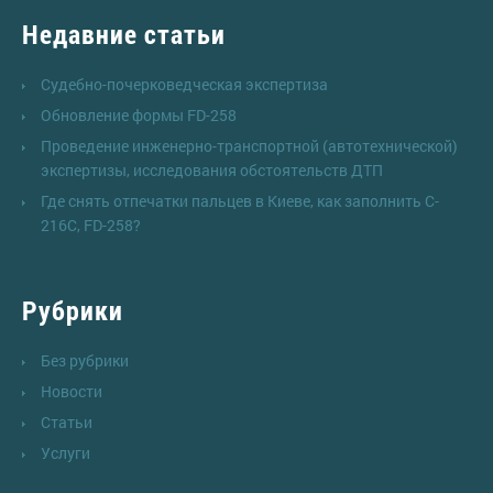
Недавние статьи
Судебно-почерковедческая экспертиза
Обновление формы FD-258
Проведение инженерно-транспортной (автотехнической)
экспертизы, исследования обстоятельств ДТП
Где снять отпечатки пальцев в Киеве, как заполнить C-
216C, FD-258?
Рубрики
Без рубрики
Новости
Статьи
Услуги