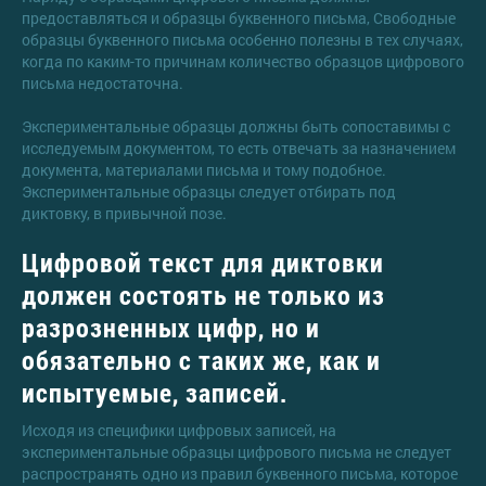
предоставляться и образцы буквенного письма, Свободные
образцы буквенного письма особенно полезны в тех случаях,
когда по каким-то причинам количество образцов цифрового
письма недостаточна.
Экспериментальные образцы должны быть сопоставимы с
исследуемым документом, то есть отвечать за назначением
документа, материалами письма и тому подобное.
Экспериментальные образцы следует отбирать под
диктовку, в привычной позе.
Цифровой текст для диктовки
должен состоять не только из
разрозненных цифр, но и
обязательно с таких же, как и
испытуемые, записей.
Исходя из специфики цифровых записей, на
экспериментальные образцы цифрового письма не следует
распространять одно из правил буквенного письма, которое