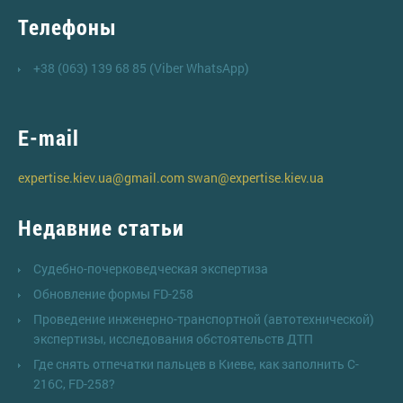
Телефоны
+38 (063) 139 68 85 (Viber WhatsApp)
E-mail
expertise.kiev.ua@gmail.com
swan@expertise.kiev.ua
Недавние статьи
Судебно-почерковедческая экспертиза
Обновление формы FD-258
Проведение инженерно-транспортной (автотехнической)
экспертизы, исследования обстоятельств ДТП
Где снять отпечатки пальцев в Киеве, как заполнить C-
216C, FD-258?