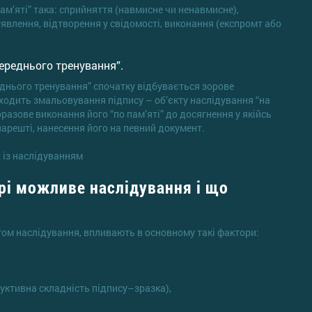
ам’яті” така: сприйняття (навмисне чи ненавмисне),
явлення, відтворення у свідомості, виконання (експромт або
переднього тренування”.
еднього тренування” спочатку відбувається зорове
оходить змальовування підпису – об’єкту наслідування “на
оразове виконання його “по пам’яті” до досягнення у якійсь
 нарешті, нанесення його на певний документ.
х із наслідуванням
ірі можливе наслідування і що
татом наслідування, впливають в основному такі фактори:
руктивна складність підпису–зразка),