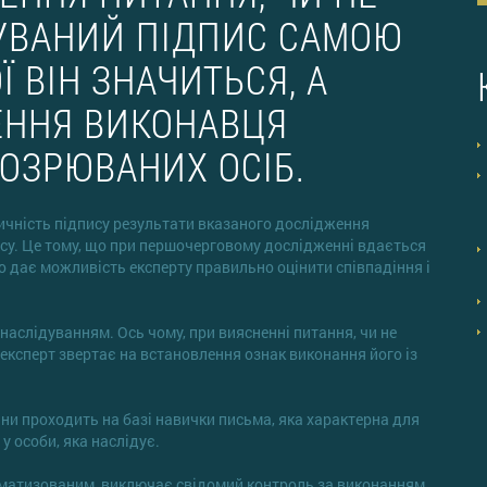
УВАНИЙ ПІДПИС САМОЮ
Ї ВІН ЗНАЧИТЬСЯ, А
ЕННЯ ВИКОНАВЦЯ
ДОЗРЮВАНИХ ОСІБ.
ичність підпису результати вказаного дослідження
у. Це тому, що при першочерговому дослідженні вдається
що дає можливість експерту правильно оцінити співпадіння і
наслідуванням. Ось чому, при виясненні питання, чи не
 експерт звертає на встановлення ознак виконання його із
ни проходить на базі навички письма, яка характерна для
 у особи, яка наслідує.
оматизованим, виключає свідомий контроль за виконанням