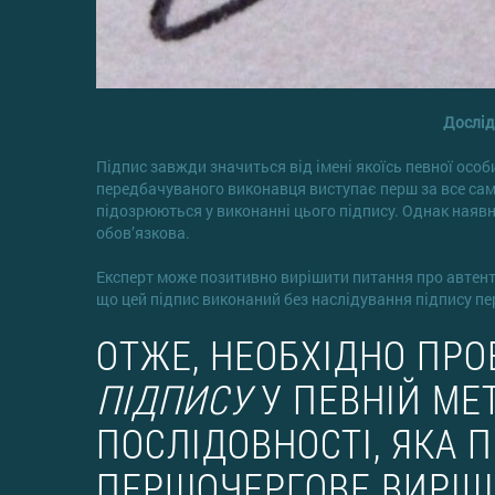
Дослід
Підпис завжди значиться від імені якоїсь певної особи
передбачуваного виконавця виступає перш за все саме ц
підозрюються у виконанні цього підпису. Однак наявн
обов’язкова.
Експерт може позитивно вирішити питання про автентич
що цей підпис виконаний без наслідування підпису пе
ОТЖЕ, НЕОБХІДНО ПР
ПІДПИСУ
У ПЕВНІЙ МЕ
ПОСЛІДОВНОСТІ, ЯКА 
ПЕРШОЧЕРГОВЕ ВИРІШ