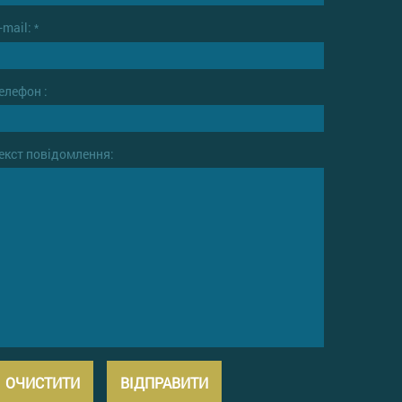
-mail:
*
елефон :
екст повідомлення: