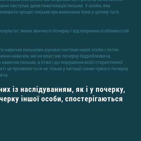
уванні наступає деавтоматизація письма. У особи, яка
олювати процес письма при виконанні букв у цілому та їх
 результат зміни звичного почерку і відтворення особливостей
ся навички письмово-рухової системи іншої особи і потім
ення навичок, які не властиві почерку підроблювача,
 навичок письма, а отже і до порушення всієї стереотипної
ті це проявляється не тільки у імітації ознак чужого почерку,
вача.
их із наслідуванням, як і у почерку,
черку іншої особи, спостерігаються