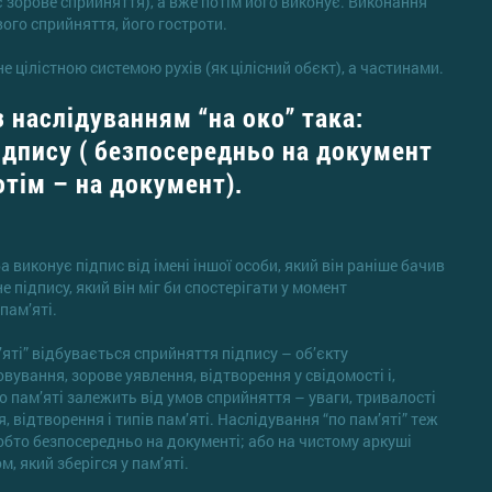
 є зорове сприйняття), а вже потім його виконує. Виконання
вого сприйняття, його гостроти.
е цілістною системою рухів (як цілісний обєкт), а частинами.
 наслідуванням “на око” така:
ідпису ( безпосередньо на документ
отім – на документ).
 виконує підпис від імені іншої особи, який він раніше бачив
 підпису, який він міг би спостерігати у момент
пам’яті.
’яті” відбувається сприйняття підпису – об’єкту
ування, зорове уявлення, відтворення у свідомості і,
о пам’яті залежить від умов сприйняття – уваги, тривалості
 відтворення і типів пам’яті. Наслідування “по пам’яті” теж
тобто безпосередньо на документі; або на чистому аркуші
, який зберігся у пам’яті.