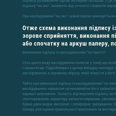
підпису, розбиваючи підпис на окремі складові. ( Це і
підпису “на око” залежить від точності і повноти зоро
При наслідування “на око” чужий підпис виконується н
Отже схема виконання підпису із
зорове сприйняття, виконання п
або спочатку на аркуш паперу, п
Виконання підпису із наслідуванням “по пам’яті”
Суть цього виду наслідування полягає у тому, що особа
і запам’ятав. Підроблювач у цьому випадку наслідує не
наслідування, а зоровому образу, який зберігся у його 
Тобто при виконанні підпису із наслідуванням “по пам
наслідування, навмисне чи ненавмисне його запам’ятов
нарешті виконання. Точність відтворення підпису за п
спостереження, характеру запам’ятовування, уявлення,
буває двох видів: експромт і попереднє тренування, 
паперу для оцінки правильності виконання за виглядом