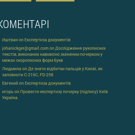
КОМЕНТАРІ
Иштван
on
Експертиза документів
johanickger@gmail.com
on
Дослідження рукописних
текстів, виконаних навмисно зміненим почерком у
межах скорописних форм букв
Людмила
on
Де зняти відбитки пальців у Києві, як
заповнити C-216C, FD-258
Евгений
on
Експертиза документів
игорь
on
Провести експертизу почерку (підпису) Київ
Україна.