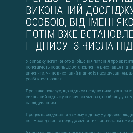
ВИКОНАНИЙ ДОСЛІДЖ
ОСОБОЮ, ВІД ІМЕНІ ЯКО
ПОТІМ ВЖЕ ВСТАНОВЛ
ПІДПИСУ ІЗ ЧИСЛА ПІ
У випадку негативного вирішення питання про автент
полегшують подальше встановлення виконавця підпис
вияснити, чи не виконаний підпис із наслідуванням, 
розбіжності ознак.
Практика показує, що підписи нерідко виконуються із 
виконаний підпис у незвичних умовах, особливу увагу
наслідуванням.
Процес наслідування чужому підпису у дорослої люди
неї. Наслідування веде до зміни тих навичок, які вже є
Якщо звичний процес письма дорослої людини є авт