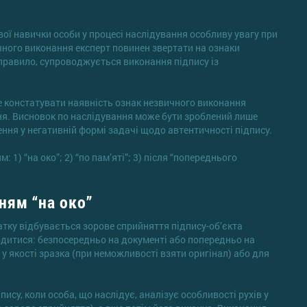
вої навички особи у процесі наслідування особливу увагу при
чного виконання експерт повинен звертати на ознаки
к правило, супроводжується виконання підпису із
 констатувати наявність ознак незвичного виконання
ння. Висновок по наслідування може бути зроблений лише
ння у негативній формі задачі щодо автентичності підпису.
 1) “на око”; 2) “по пам’яті”; 3) після “попереднього
ням “на око”
атку відбувається зорове сприйняття підпису-об’єкта
одитися: безпосередньо на документі або попередньо на
 якості зразка (при неможливості взяти оригінал) або для
ису, коли особа, що наслідує, аналізує особливості рухів у