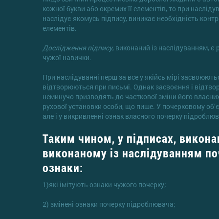
кожної букви або окремих її елементів, то при наслід
наслідує якомусь підпису, виникає необхідність контр
елементів.
Дослідження підпису
, виконаний із наслідуванням, є
чужої навички.
При наслідуванні перш за все у якійсь мірі засвоюють
відтворюються при письмі. Однак засвоєння і відтвор
неминучо призводять до часткової зміни його власних
рухової установки особи, що пише. У почерковому об’єк
але і у викривленні ознак власного почерку підроблю
Таким чином, у підписах, виконан
виконаному із наслідуванням по
ознаки:
1)які імітують ознаки чужого почерку;
2) змінені ознаки почерку підроблювача;