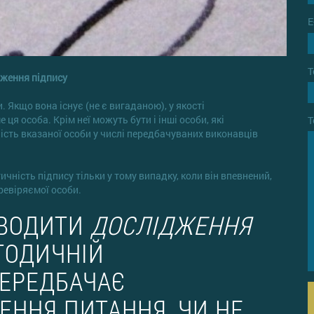
E
Т
ження підпису
. Якщо вона існує (не є вигаданою), у якості
я особа. Крім неї можуть бути і інші особи, які
Т
ість вказаної особи у числі передбачуваних виконавців
ність підпису тільки у тому випадку, коли він впевнений,
ревіряємої особи.
ОВОДИТИ
ДОСЛІДЖЕННЯ
ТОДИЧНІЙ
ПЕРЕДБАЧАЄ
ЕННЯ ПИТАННЯ, ЧИ НЕ