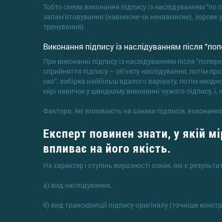
Тобто схема виконання підпису із наслідуванням “по п
запам’ятовування (навмисне чи ненавмисне), зорове у
тренування).
Виконання підпису із наслідуванням після “по
При виконанні підпису із наслідуванням після “попер
сприйняття підпису – об’єкту наслідування, потім пр
око”, вибірка найбільш вдалого варіанту, потім неодн
мірі навичок у швидкому виконанні чужого підпису, і,
Фактори, які впливають на ознаки підписів, виконани
Експерт повинен знати, у якій м
впливає на його якість.
На характер і ступінь виразності ознак, які є резуль
а) вид наслідування,
б) вид транскрипції підпису-оригіналу (точніше конст