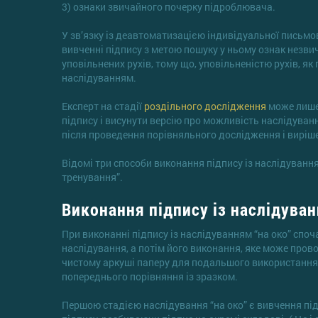
3) ознаки звичайного почерку підроблювача.
У зв’язку із деавтоматизацією індивідуальної письмо
вивченні підпису з метою пошуку у ньому ознак незви
уповільнених рухів, тому що, уповільненістю рухів, я
наслідуванням.
Експерт на стадії
роздільного дослідження
може лише
підпису і висунути версію про можливість наслідува
після проведення порівняльного дослідження і виріше
Відомі три способи виконання підпису із наслідуванням:
тренування”.
Виконання підпису із наслідуван
При виконанні підпису із наслідуванням “на око” споч
наслідування, а потім його виконання, яке може пров
чистому аркуші паперу для подальшого використання у
попереднього порівняння із зразком.
Першою стадією наслідування “на око” є вивчення підп