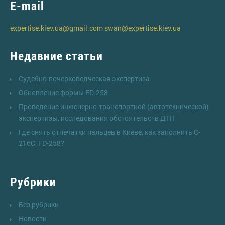
E-mail
expertise.kiev.ua@gmail.com
swan@expertise.kiev.ua
Недавние статьи
Судебно-почерковедческая экспертиза
Обновление формы FD-258
Проведение инженерно-транспортной (автотехнической)
экспертизы, исследования обстоятельств ДТП
Где снять отпечатки пальцев в Киеве, как заполнить C-
216C, FD-258?
Рубрики
Без рубрики
Новости