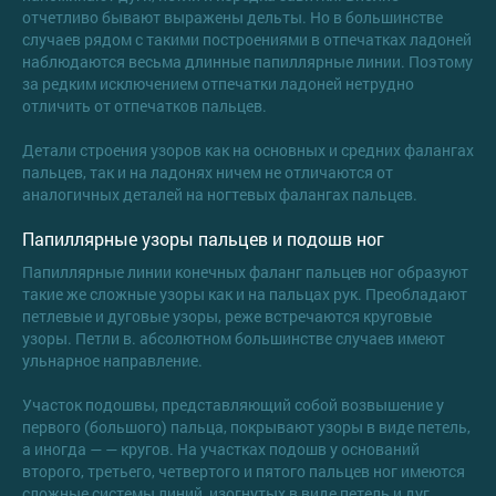
отчетливо бывают выражены дельты. Но в большинстве
случаев рядом с такими построениями в отпечатках ладоней
наблюдаются весьма длинные папиллярные линии. Поэтому
за редким исключением отпечатки ладоней нетрудно
отличить от отпечатков пальцев.
Детали строения узоров как на основных и средних фалангах
пальцев, так и на ладонях ничем не отличаются от
аналогичных деталей на ногтевых фалангах пальцев.
Папиллярные узоры пальцев и подошв ног
Папиллярные линии конечных фаланг пальцев ног образуют
такие же сложные узоры как и на пальцах рук. Преобладают
петлевые и дуговые узоры, реже встречаются круговые
узоры. Петли в. абсолютном большинстве случаев имеют
ульнарное направление.
Участок подошвы, представляющий собой возвышение у
первого (большого) пальца, покрывают узоры в виде петель,
а иногда — — кругов. На участках подошв у оснований
второго, третьего, четвертого и пятого пальцев ног имеются
сложные системы линий, изогнутых в виде петель и дуг.