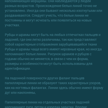
напоминающих морщины. Они наблюдаются у людей
разных возрастов. Происхождение белых линий точно не
установлено. Иногда они бывают несколько изогнутыми или
раздваиваются. Следует учесть, что белые линии не
постоянны и могут исчезать или появляться на новых
участках.
Рубцы и шрамы могут быть на любых отпечатках пальцев и
ладоней, где они легко различимы, так как представляют
собой характерные отображения зарубцевавшейся ткани
Рубцы и шрамы чаще всего имеют неровные края, но иногда
напоминают белые линии. Рисунок шрамов и рубцов с
годами обычно не меняется, в связи с чем их форма,
размеры и особенности могут быть использованы для
идентификации.
На ладонной поверхности других фаланг пальцев
папиллярные линии не образуют таких характерных узоров,
как на ногтевых фалангах. Линии здесь обычно имеют форму
дуг или наклонены,
Папиллярные линии на отдельных участках ладоней
напоминают дуги, петли и изредка завитки. Вполне