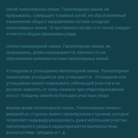
Изгиб папиллярной линии. Папиллярная линия, не
прерываясь, совершает плавный изгиб, не обусловленный
изменением общего направления потока соседних
папиллярных линий . В противном случае этот изгиб следует
отнести к общим признакам узора.
Излом папиллярной линии. Папиллярная линия, не
прерываясь, резко изламывается, причем это не
обусловлено изломом потока папиллярных линий .
Утолщение и утоньшение папиллярной линии. Папиллярная
линия резко утолщается или утоньшается . Утолщение или
утоньшение может охватывать небольшой участок и не
должно зависеть от силы нажима при следообразовании
или от толщины линий на больших участках узора.
Форма краев папиллярной линии. Папиллярные линии с
внешней их стороны имеют своеобразное строение, которое
позволяет индивидуализировать даже небольшие участки
папиллярного узора и характеризуется выпуклостями,
вогнутостями, зубцами и т. д.