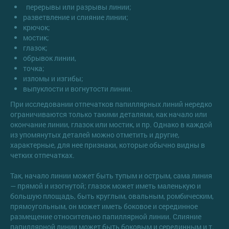
перерывы или разрывы линии;
разветвление и слияние линии;
крючок;
мостик;
глазок;
обрывок линии,
точка;
изломы и изгибы;
выпуклости и вогнутости линии.
При исследовании отпечатков папиллярных линий нередко
ограничиваются только такими деталями, как начало или
окончание линии, глазок или мостик, и пр. Однако в каждой
из упомянутых деталей можно отметить и другие,
характерные, для нее признаки, которые обычно видны в
четких отпечатках.
Так, начало линии может быть тупым и острым, сама линия
— прямой и изогнутой; глазок может иметь маленькую и
большую площадь, быть круглым, овальным, ромбическим,
прямоугольным, он может иметь боковое и серединное
размещение относительно папиллярной линии. Слияние
папиллярной линии может быть боковым и серединным и т.