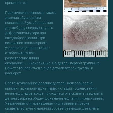
применяется.
Практическая ценность такого
деления обусловлена
повышенной устойчивостью
деталей двух первых групп к
деформациям узора при
следообразовании. При
искажении папиллярного
узора начало линии может
отобразиться как
разветвление линии,
окончание — — как слияние. Но деталь первой группы не
может отобразиться в виде детали второй группы, и
наоборот.
Поэтому указанное деление деталей целесообразно
применять, например, на первой стадии исследования
нечетких следов, когда приходится отыскивать, выделять
детали узора на общем фоне нечетких папиллярных линий.
Увеличение или уменьшение числа линий в потоке
свидетельствует о наличии соответствующих деталей в